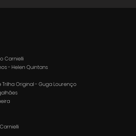
 Carnielli
inos - Helen Quintans
Trilha Original - Guga Lourenço
galhães
ueira
arnielli