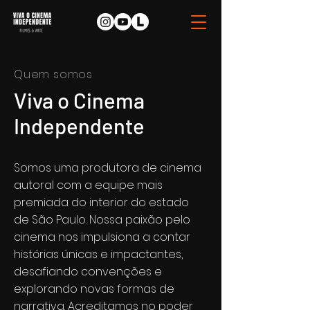
Quem somos
Viva o Cinema
Independente
Somos uma produtora de cinema
autoral com a equipe mais
premiada do interior do estado
de São Paulo. Nossa paixão pelo
cinema nos impulsiona a contar
histórias únicas e impactantes,
desafiando convenções e
explorando novas formas de
narrativa. Acreditamos no poder