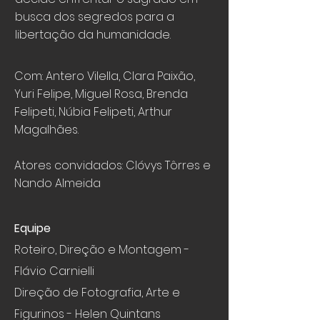
busca dos segredos para a
libertação da humanidade.
Com: Antero Vilella, Clara Paixão,
Yuri Felipe, Miguel Rosa, Brenda
Felipeti, Núbia Felipeti, Arthur
Magalhães.
Atores convidados: Clóvys Tôrres e
Nando Almeida
Equipe
Roteiro, Direção e Montagem -
Flávio Carnielli
Direção de Fotografia, Arte e
Figurinos - Helen Quintans