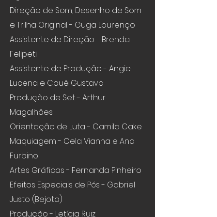
Direção de Som, Desenho de Som
e Trilha Original - Guga Lourenço
Assistente de Direção - Brenda
Felipeti
Assistente de Produção - Angie
Lucena e Cauê Gustavo
Produção de Set - Arthur
Magalhães
Orientação de Luta - Camila Cake
Maquiagem - Cela Vianna e Ana
Furbino
Artes Gráficas - Fernanda Pinheiro
Efeitos Especiais de Pós - Gabriel
Justo (Bejota)
Produção - Letícia Ruiz