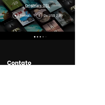
Originais GSL
Prévia
De US$ 2,99
$
Contato
Nome
Sobrenome
Email