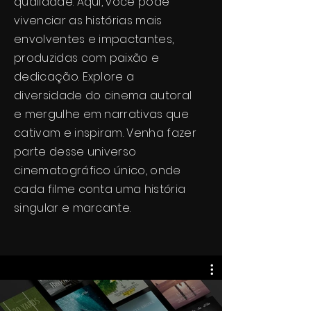
qualidade. Aqui, você pode
vivenciar as histórias mais
envolventes e impactantes,
produzidas com paixão e
dedicação. Explore a
diversidade do cinema autoral
e mergulhe em narrativas que
cativam e inspiram. Venha fazer
parte desse universo
cinematográfico único, onde
cada filme conta uma história
singular e marcante.