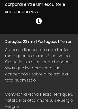
corporal entre um escultor e
sua boneca viva.
Duração: 23 min | Português | Terror
A vida de Raquel toma um terrível
rumo quando ela se vê cativa de
Gregório, um escultor de bonecas
vivas, que lhe apresenta suas
concepções sobre a beleza e a
total submissão.
Com:Marília Viana, Hélcio Henriques,
Natália Mariotto, Andre Luis e Sérgio
Vergílio.