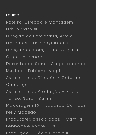
Equipe
Roteiro, Direção e Montagem -
Flávio Carnielli
Direção de Fotografia, Arte e
Figurinos - Helen Quintans
Direção de Som, Trilha Original -
Guga Lourenço
Desenho de Som - Guga Lourenço
Música - Fabiano Negri
Assistente de Direção - Catarina
Camargo
Assistente de Produção - Bruna
Tonso, Sarah Salim
Maquiagem FX - Eduardo Campos,
Kelly Macedo
Produtores associados - Camila
Pennone e Andre Luis
Produção - Flávio Carnielli